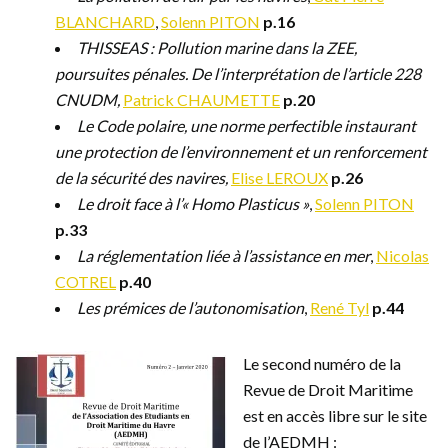
BLANCHARD
,
Solenn PITON
p.16
THISSEAS : Pollution marine dans la ZEE,
poursuites pénales. De l’interprétation de l’article 228
CNUDM,
Patrick CHAUMETTE
p.20
Le Code polaire, une norme perfectible instaurant
une protection de l’environnement et un renforcement
de la sécurité des navires,
Elise LEROUX
p.26
Le droit face à l’« Homo Plasticus »
,
Solenn PITON
p.33
La réglementation liée à l’assistance en mer
,
Nicolas
COTREL
p.40
Les prémices de l’autonomisation
,
René Tyl
p.44
Le second numéro de la
Revue de Droit Maritime
est en accès libre sur le site
de l’AEDMH :