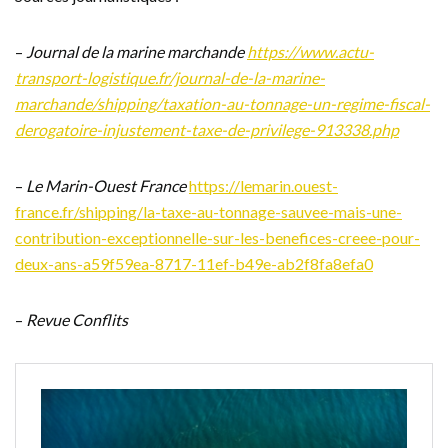
–
Journal de la marine marchande
https://www.actu-
transport-logistique.fr/journal-de-la-marine-
marchande/shipping/taxation-au-tonnage-un-regime-fiscal-
derogatoire-injustement-taxe-de-privilege-913338.php
–
Le Marin-Ouest France
https://lemarin.ouest-
france.fr/shipping/la-taxe-au-tonnage-sauvee-mais-une-
contribution-exceptionnelle-sur-les-benefices-creee-pour-
deux-ans-a59f59ea-8717-11ef-b49e-ab2f8fa8efa0
–
Revue Conflits